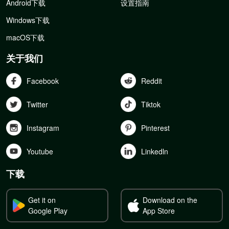
Android下载
设置指南
Windows下载
macOS下载
关于我们
Facebook
Reddit
Twitter
Tiktok
Instagram
Pinterest
Youtube
Linkedln
下载
Get it on
Download on the
Google Play
App Store